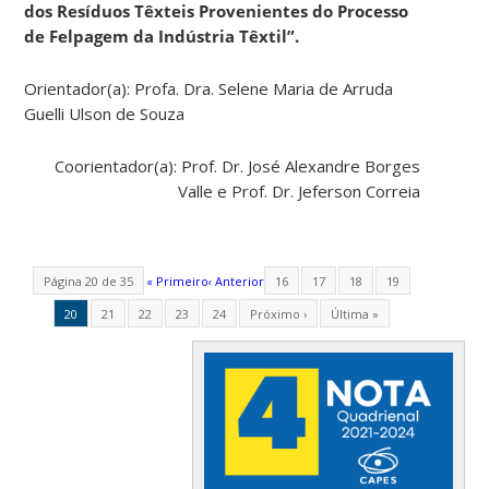
dos Resíduos Têxteis Provenientes do Processo
de Felpagem da Indústria Têxtil”.
Orientador(a): Profa. Dra. Selene Maria de Arruda
Guelli Ulson de Souza
Coorientador(a): Prof. Dr. José Alexandre Borges
Valle e Prof. Dr. Jeferson Correia
Página 20 de 35
« Primeiro
‹ Anterior
16
17
18
19
20
21
22
23
24
Próximo ›
Última »