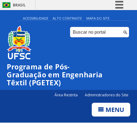
BRASIL
Simplifique!
ACESSIBILIDADE
ALTO CONTRASTE
MAPA DO SITE
Comunica BR
Participe
Acesso à informação
Legislação
Programa de Pós-
Canais
Graduação em Engenharia
Têxtil (PGETEX)
Área Restrita
Administradores do Site
MENU