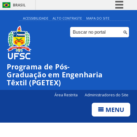
BRASIL
Simplifique!
ACESSIBILIDADE
ALTO CONTRASTE
MAPA DO SITE
Comunica BR
Participe
Acesso à informação
Legislação
Programa de Pós-
Canais
Graduação em Engenharia
Têxtil (PGETEX)
Área Restrita
Administradores do Site
MENU