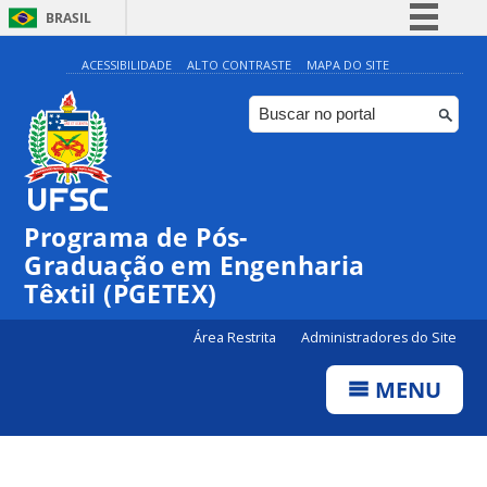
BRASIL
Simplifique!
ACESSIBILIDADE
ALTO CONTRASTE
MAPA DO SITE
Comunica BR
Participe
Acesso à informação
Legislação
Programa de Pós-
Canais
Graduação em Engenharia
Têxtil (PGETEX)
Área Restrita
Administradores do Site
MENU