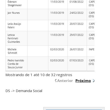
Éderson
11/03/2019
01/08/2022
CAPES
Edita
Stiegelmaier
(DS)
002/
Jair Nunes
11/03/2019
24/02/2022
CAPES
(DS)
Leila Araújo
11/03/2019
20/07/2022
CAPES
Falani
(DS)
Leticia
11/03/2019
29/07/2022
CAPES
Fantinati
(DS)
Guimarães
Michele
02/03/2020
26/07/2022
FAPESC
Schmidt
Pedro Ivanildo
02/03/2020
07/03/2023
CAPES
Edita
Corrêa de
(DS)
003/
Souza Junior
Mostrando de 1 até 10 de 32 registros
Anterior
Próximo
DS -> Demanda Social