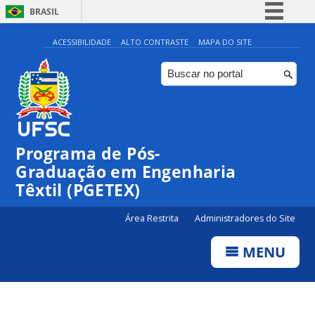
BRASIL
Simplifique!
ACESSIBILIDADE
ALTO CONTRASTE
MAPA DO SITE
Comunica BR
Participe
Acesso à informação
Legislação
Programa de Pós-
Canais
Graduação em Engenharia
Têxtil (PGETEX)
Área Restrita
Administradores do Site
MENU