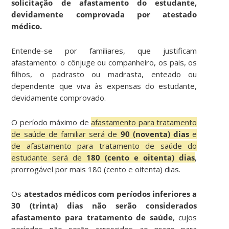
solicitação de afastamento do estudante,
devidamente comprovada por atestado
médico.
Entende-se por familiares, que justificam
afastamento: o cônjuge ou companheiro, os pais, os
filhos, o padrasto ou madrasta, enteado ou
dependente que viva às expensas do estudante,
devidamente comprovado.
O período máximo de
afastamento para tratamento
de saúde de familiar será de
90 (noventa) dias
e
de afastamento para tratamento de saúde do
estudante será de
180 (cento e oitenta) dias
,
prorrogável por mais 180 (cento e oitenta) dias.
Os
atestados médicos com períodos inferiores a
30 (trinta) dias não serão considerados
afastamento para tratamento de saúde
, cujos
períodos não serão acrescidos ao prazo para