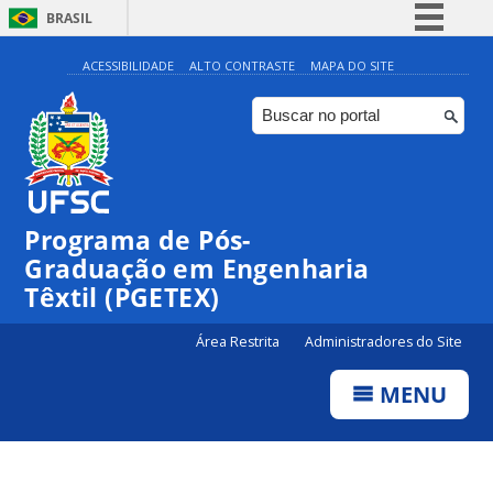
BRASIL
Simplifique!
ACESSIBILIDADE
ALTO CONTRASTE
MAPA DO SITE
Comunica BR
Participe
Acesso à informação
Legislação
Programa de Pós-
Canais
Graduação em Engenharia
Têxtil (PGETEX)
Área Restrita
Administradores do Site
MENU