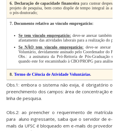
6. Declaração de capacidade financeira
para custear despesas pessoais
projeto de pesquisa, bem como dispõe de tempo integral às atividades a
o pós-doutorado;
7. Documento relativo ao vínculo empregatício:
Se tem vínculo empregatício:
deve-se anexar também declaração 
afastamento das atividades laborais para a realização do pós-doc;
Se NÃO tem vínculo empregatício:
deve-se anexar também T
Voluntário, devidamente assinado pelo Coordenador do Programa, c
Obs.: a assinatura da Pró-Reitoria de Pós-Graduação será realiz
quando este for encaminhado à CBO/PROPG para análise.
8.
Termo de Ciência de Atividade Voluntárias
.
Obs.1: embora o sistema não exija, é obrigatório o
preenchimento dos campos: área de concentração e
linha de pesquisa.
Obs.2: ao preencher o requerimento de matrícula
para aluno ingressante, saiba que o servidor de e-
mails da UFSC é bloqueado em e-mails do provedor