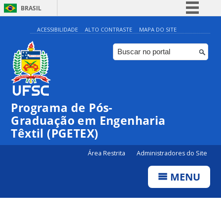
BRASIL
Simplifique!
ACESSIBILIDADE
ALTO CONTRASTE
MAPA DO SITE
Comunica BR
Participe
Acesso à informação
Legislação
Programa de Pós-
Canais
Graduação em Engenharia
Têxtil (PGETEX)
Área Restrita
Administradores do Site
MENU