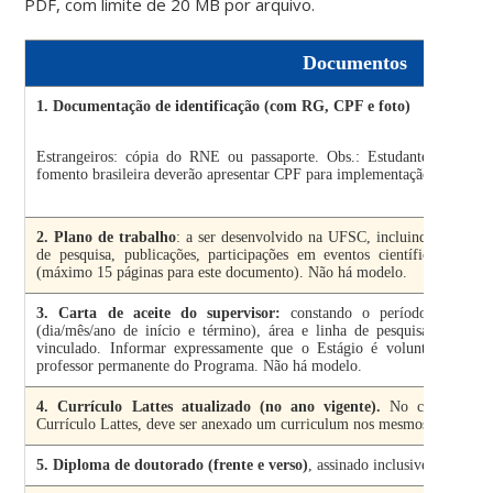
PDF, com limite de 20 MB por arquivo.
Documentos
1. Documentação de identificação (com RG, CPF e foto)
Estrangeiros: cópia do RNE ou passaporte. Obs.: Estudantes estrangei
fomento brasileira deverão apresentar CPF para implementação da bolsa.
2. Plano de trabalho
: a ser desenvolvido na UFSC, incluindo cronogr
de pesquisa, publicações, participações em eventos científicos e reu
(máximo 15 páginas para este documento). Não há modelo.
3. Carta de aceite do supervisor:
constando o período específic
(dia/mês/ano de início e término), área e linha de pesquisa do Prog
vinculado. Informar expressamente que o Estágio é voluntário. O pr
professor permanente do Programa. Não há modelo.
4. Currículo Lattes atualizado (no ano vigente).
No caso de est
Currículo Lattes, deve ser anexado um curriculum nos mesmos moldes da
5. Diploma de doutorado (frente e verso)
, assinado inclusive pelo dip