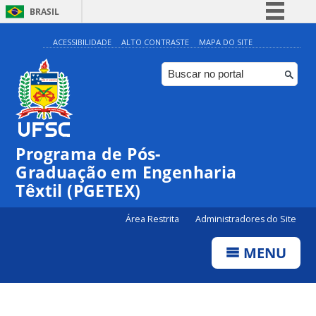
BRASIL
Simplifique!
ACESSIBILIDADE
ALTO CONTRASTE
MAPA DO SITE
Comunica BR
Participe
Acesso à informação
Legislação
Programa de Pós-
Canais
Graduação em Engenharia
Têxtil (PGETEX)
Área Restrita
Administradores do Site
MENU