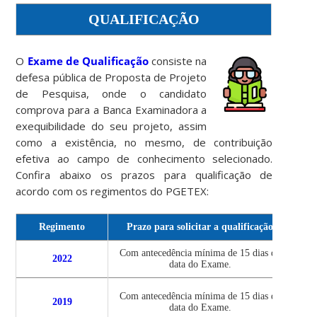
QUALIFICAÇÃO
O
Exame de Qualificação
consiste na
defesa pública de Proposta de Projeto
de Pesquisa, onde o candidato
comprova para a Banca Examinadora a
exequibilidade do seu projeto, assim
como a existência, no mesmo, de contribuição
efetiva ao campo de conhecimento selecionado.
Confira abaixo os prazos para qualificação de
acordo com os regimentos do PGETEX:
Regimento
Prazo para solicitar a qualificação
P
Com antecedência mínima de 15 dias da
No 
2022
data do Exame.
a co
Não 
Com antecedência mínima de 15 dias da
2019
que 
data do Exame.
mese