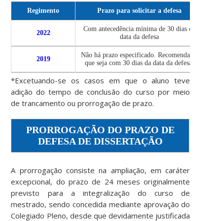
Regimento
Prazo para solicitar a defesa
Com antecedência mínima de 30 dias da
Até 
2022
data da defesa
matr
Não há prazo especificado. Recomenda-se
Até 
2019
que seja com 30 dias da data da defesa.
matr
*Excetuando-se os casos em que o aluno teve
adição do tempo de conclusão do curso por meio
de trancamento ou prorrogação de prazo.
PRORROGAÇÃO DO PRAZO DE
DEFESA DE DISSERTAÇÃO
A prorrogação consiste na ampliação, em caráter
excepcional, do prazo de 24 meses originalmente
previsto para a integralização do curso de
mestrado, sendo concedida mediante aprovação do
Colegiado Pleno, desde que devidamente justificada