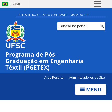
BRASIL
Simplifique!
ACESSIBILIDADE
ALTO CONTRASTE
MAPA DO SITE
Comunica BR
Participe
Acesso à informação
Legislação
Programa de Pós-
Canais
Graduação em Engenharia
Têxtil (PGETEX)
Área Restrita
Administradores do Site
MENU