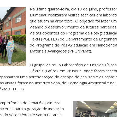
Na última quarta-feira, dia 13 de julho, profess
Blumenau realizaram visitas técnicas em laborat
que atuam na área têxtil. O objetivo foi fazer 
visando o desenvolvimento de futuras parcerias
visitas docentes do Programa de Pós-graduaçã
Têxtil (PGETEX) do Departamento de Engenharia
do Programa de Pós-Graduação em Nanociência
Materiais Avançados (PPGNPMat).
O grupo visitou o Laboratório de Ensaios Físico
Têxteis (Lafite), em Brusque, onde foram receb
mpanharam uma apresentação do escopo de análises e as capacid
as visitas foram no Instituto Senai de Tecnologia Ambiental e na 
xteis (FBET).
ompetências do Senai é a primeira
rcerias para a geração de inovação
do setor têxtil de Santa Catarina,