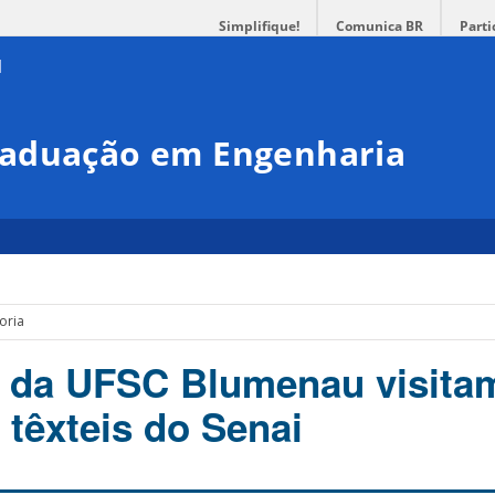
Simplifique!
Comunica BR
Parti
raduação em Engenharia
oria
s da UFSC Blumenau visita
 têxteis do Senai