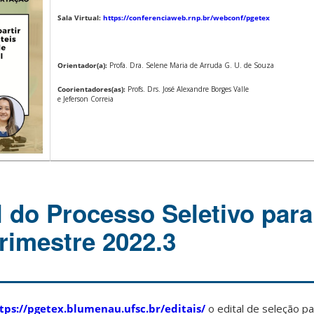
Sala Virtual:
https://conferenciaweb.rnp.br/webconf/pgetex
Orientador(a):
Profa. Dra. Selene Maria de Arruda G. U. de Souza
Coorientadores(as):
Profs. Drs. José Alexandre Borges Valle
e Jeferson Correia
l do Processo Seletivo para
rimestre 2022.3
tps://pgetex.blumenau.ufsc.br/editais/
o edital de seleção p