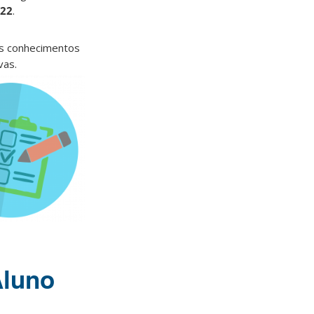
022
.
s conhecimentos
vas.
Aluno