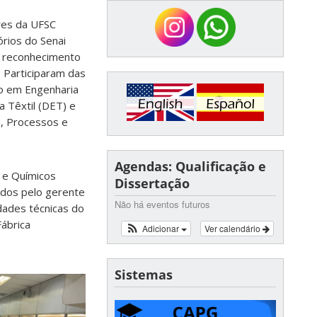
ores da UFSC
órios do Senai
um reconhecimento
. Participaram das
o em Engenharia
 Têxtil (DET) e
, Processos e
Agendas: Qualificação e
s e Químicos
Dissertação
idos pelo gerente
Não há eventos futuros
ades técnicas do
Fábrica
Adicionar
Ver calendário
Sistemas