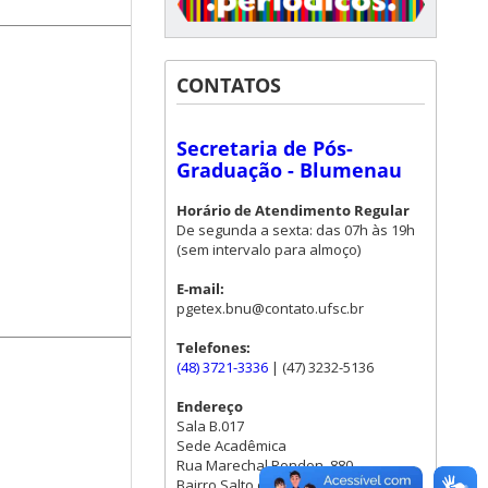
CONTATOS
Secretaria de Pós-
Graduação - Blumenau
Horário de Atendimento Regular
De segunda a sexta: das 07h às 19h
(sem intervalo para almoço)
E-mail:
pgetex.bnu@contato.ufsc.br
Telefones:
(48) 3721-3336
| (47) 3232-5136
Endereço
Sala B.017
Sede Acadêmica
Rua Marechal Rondon, 880.
Bairro Salto do Norte - Blumenau/SC.