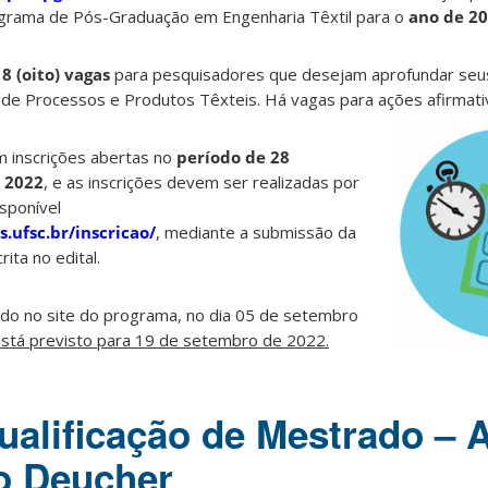
rama de Pós-Graduação em Engenharia Têxtil para o
ano de 2
s
8 (oito) vagas
para pesquisadores que desejam aprofundar seu
de Processos e Produtos Têxteis. Há vagas para ações afirmati
m inscrições abertas no
período de 28
e 2022
, e as inscrições devem ser realizadas por
isponível
s.ufsc.br/inscricao/
, mediante a submissão da
ita no edital.
gado no site do programa, no dia 05 de setembro
 está previsto para 19 de setembro de 2022.
alificação de Mestrado – 
o Deucher