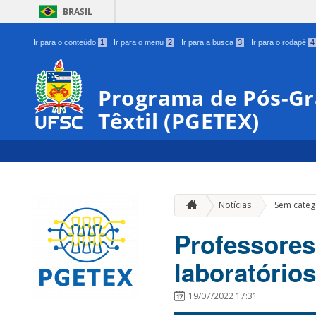
BRASIL
Ir para o conteúdo
1
Ir para o menu
2
Ir para a busca
3
Ir para o rodapé
4
Programa de Pós-G
Têxtil (PGETEX)
Notícias
Sem categ
Professore
laboratórios
19/07/2022 17:31