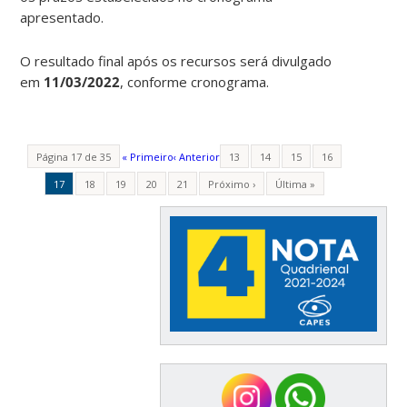
apresentado.
O resultado final após os recursos será divulgado
em
11/03/2022
, conforme cronograma.
Página 17 de 35
« Primeiro
‹ Anterior
13
14
15
16
17
18
19
20
21
Próximo ›
Última »