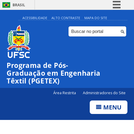
BRASIL
Simplifique!
ACESSIBILIDADE
ALTO CONTRASTE
MAPA DO SITE
Comunica BR
Participe
Acesso à informação
Legislação
Programa de Pós-
Canais
Graduação em Engenharia
Têxtil (PGETEX)
Área Restrita
Administradores do Site
MENU