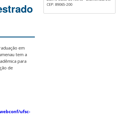
estrado
CEP: 89065-200
raduação em
lumenau tem a
cadêmica para
ação de
/webconf/ufsc-