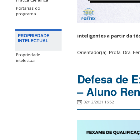
Prática Científica
Portarias do
programa
inteligentes a partir da té
PROPRIEDADE
INTELECTUAL
Orientador(a): Profa. Dra. Fe
Propriedade
intelectual
Defesa de E
– Aluno Ren
02/12/2021 16:52