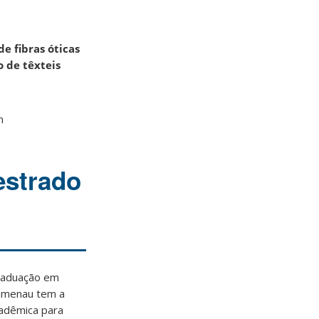
e fibras óticas
 de têxteis
n
estrado
raduação em
lumenau tem a
cadêmica para