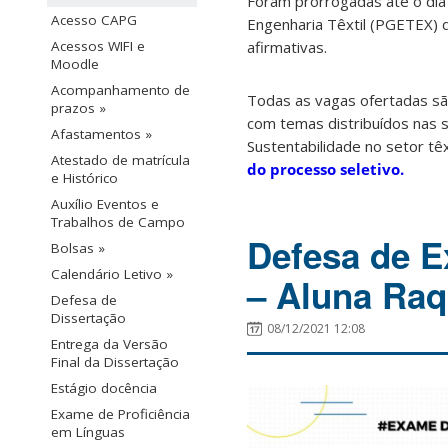
Foram prorrogadas até o di
Acesso CAPG
Engenharia Têxtil (PGETEX)
afirmativas.
Acessos WIFI e
Moodle
Acompanhamento de
Todas as vagas ofertadas sã
prazos »
com temas distribuídos nas s
Afastamentos »
Sustentabilidade no setor têxt
Atestado de matrícula
do processo seletivo.
e Histórico
Auxílio Eventos e
Trabalhos de Campo
Defesa de E
Bolsas »
Calendário Letivo »
– Aluna Raq
Defesa de
Dissertação
08/12/2021 12:08
Entrega da Versão
Final da Dissertação
Estágio docência
Exame de Proficiência
em Línguas