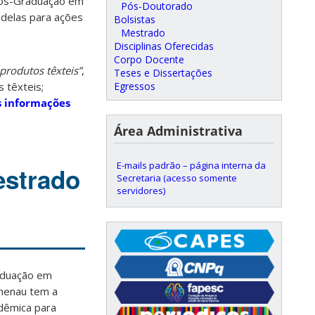
Pós-Graduação em
Pós-Doutorado
 delas para ações
Bolsistas
Mestrado
Disciplinas Oferecidas
Corpo Docente
produtos têxteis”
,
Teses e Dissertações
 têxteis;
Egressos
s informações
Área Administrativa
E-mails padrão – página interna da
estrado
Secretaria (acesso somente
servidores)
aduação em
menau tem a
dêmica para