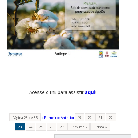
Acesse o link para assistir
aqui
!
Página 23 de 35
« Primeiro
‹ Anterior
19
20
21
22
23
24
25
26
27
Próximo ›
Última »