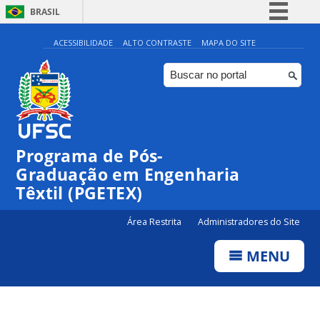
BRASIL
Simplifique!
ACESSIBILIDADE
ALTO CONTRASTE
MAPA DO SITE
Comunica BR
Participe
Acesso à informação
Legislação
Programa de Pós-
Canais
Graduação em Engenharia
Têxtil (PGETEX)
Área Restrita
Administradores do Site
MENU