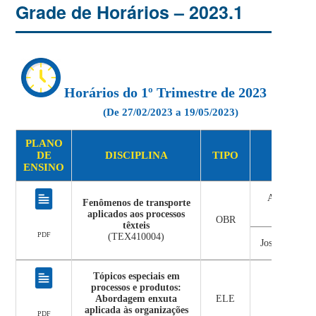
Grade de Horários – 2023.1
Horários do 1º Trimestre de 2023
(De 27/02/2023 a 19/05/2023)
PLANO
DE
DISCIPLINA
TIPO
DOC
ENSINO
Andrea
Cris
Fenômenos de transporte
Bier
aplicados aos processos
OBR
têxteis
PDF
(TEX410004)
José Alexandr
Tópicos especiais em
processos e produtos:
Abordagem enxuta
ELE
Ana Julia
aplicada às organizações
PDF