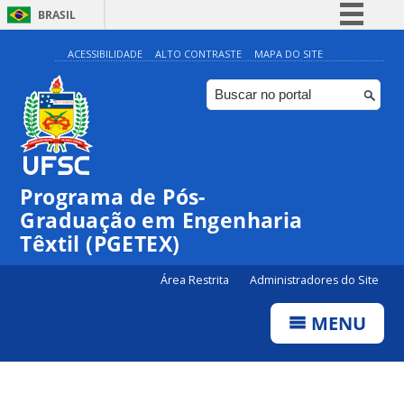
BRASIL
Simplifique!
ACESSIBILIDADE
ALTO CONTRASTE
MAPA DO SITE
Comunica BR
Participe
Acesso à informação
Legislação
Programa de Pós-
Canais
Graduação em Engenharia
Têxtil (PGETEX)
Área Restrita
Administradores do Site
MENU