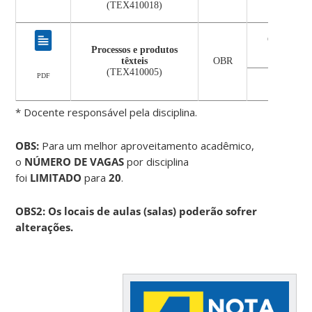
(TEX410018)
Catia Rosa
Processos e produtos
Agu
têxteis
OBR
(TEX410005)
PDF
Fernanda
* Docente responsável pela disciplina.
OBS:
Para um melhor aproveitamento acadêmico,
o
NÚMERO DE VAGAS
por disciplina
foi
LIMITADO
para
20
.
OBS2: Os locais de aulas (salas) poderão sofrer
alterações.