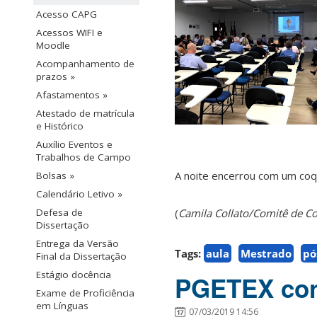
Acesso CAPG
Acessos WIFI e
Moodle
Acompanhamento de
prazos »
Afastamentos »
Atestado de matrícula
e Histórico
Auxílio Eventos e
Trabalhos de Campo
A noite encerrou com um coqu
Bolsas »
Calendário Letivo »
(
Camila Collato/Comitê de 
Defesa de
Dissertação
Entrega da Versão
Tags:
aula
Mestrado
pó
Final da Dissertação
Estágio docência
PGETEX conv
Exame de Proficiência
em Línguas
07/03/2019 14:56