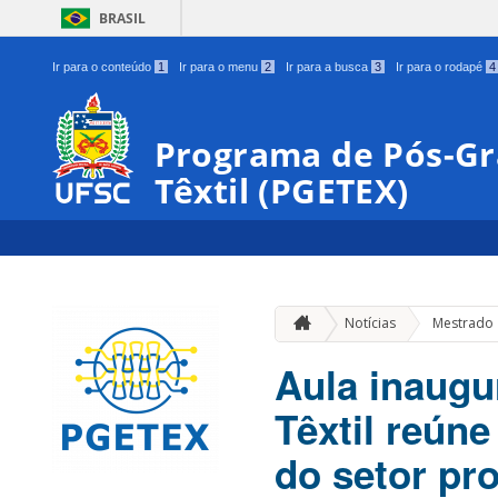
BRASIL
Ir para o conteúdo
1
Ir para o menu
2
Ir para a busca
3
Ir para o rodapé
4
Programa de Pós-G
Têxtil (PGETEX)
Notícias
Mestrado
Aula inaugu
Têxtil reún
do setor pr