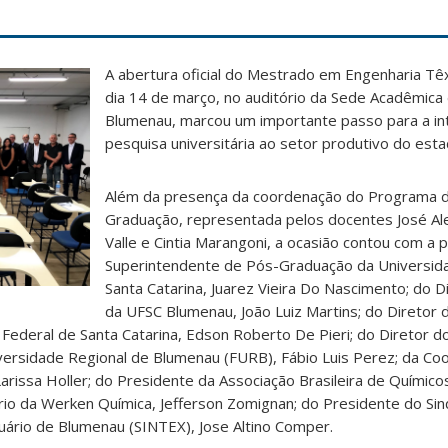
A abertura oficial do Mestrado em Engenharia Têxt
dia 14 de março, no auditório da Sede Acadêmica
Blumenau, marcou um importante passo para a in
pesquisa universitária ao setor produtivo do esta
Além da presença da coordenação do Programa 
Graduação, representada pelos docentes José A
Valle e Cintia Marangoni, a ocasião contou com a p
Superintendente de Pós-Graduação da Universid
Santa Catarina, Juarez Vieira Do Nascimento; do 
da UFSC Blumenau, João Luiz Martins; do Diretor 
Federal de Santa Catarina, Edson Roberto De Pieri; do Diretor d
iversidade Regional de Blumenau (FURB), Fábio Luis Perez; da C
rissa Holler; do Presidente da Associação Brasileira de Químicos
io da Werken Química, Jefferson Zomignan; do Presidente do Sind
uário de Blumenau (SINTEX), Jose Altino Comper.