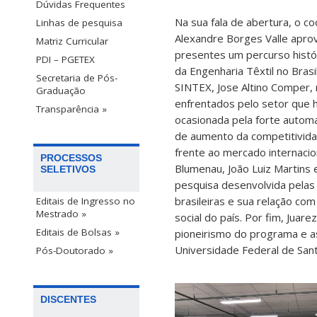
Dúvidas Frequentes
Na sua fala de abertura, o 
Linhas de pesquisa
Alexandre Borges Valle aprov
Matriz Curricular
presentes um percurso histó
PDI – PGETEX
da Engenharia Têxtil no Bras
Secretaria de Pós-
SINTEX, Jose Altino Comper, 
Graduação
enfrentados pelo setor que 
Transparência »
ocasionada pela forte automa
de aumento da competitivida
frente ao mercado internacio
PROCESSOS
Blumenau, João Luiz Martins 
SELETIVOS
pesquisa desenvolvida pelas 
brasileiras e sua relação c
Editais de Ingresso no
Mestrado »
social do país. Por fim, Jua
Editais de Bolsas »
pioneirismo do programa e a
Universidade Federal de Sant
Pós-Doutorado »
DISCENTES