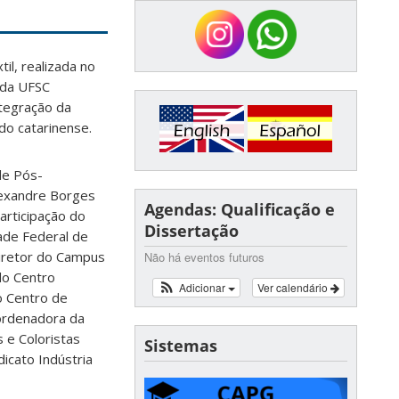
il, realizada no
 da UFSC
tegração da
do catarinense.
de Pós-
lexandre Borges
Agendas: Qualificação e
articipação do
Dissertação
ade Federal de
Diretor do Campus
Não há eventos futuros
do Centro
Adicionar
Ver calendário
o Centro de
oordenadora da
 e Coloristas
Sistemas
icato Indústria