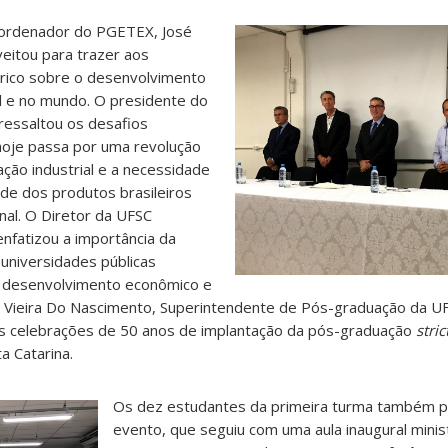
coordenador do PGETEX, José
eitou para trazer aos
rico sobre o desenvolvimento
il e no mundo. O presidente do
ressaltou os desafios
hoje passa por uma revolução
ção industrial e a necessidade
de dos produtos brasileiros
nal. O Diretor da UFSC
enfatizou a importância da
universidades públicas
om desenvolvimento econômico e
rez Vieira Do Nascimento, Superintendente de Pós-graduação da 
s celebrações de 50 anos de implantação da pós-graduação
stri
a Catarina.
Os dez estudantes da primeira turma também p
evento, que seguiu com uma aula inaugural minis