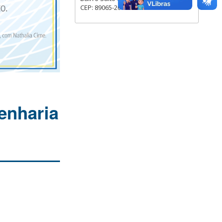
CEP: 89065-200
enharia