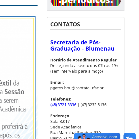
CONTATOS
Secretaria de Pós-
Graduação - Blumenau
Horário de Atendimento Regular
De segunda a sexta: das 07h às 19h
(sem intervalo para almoço)
E-mail:
pgetex.bnu@contato.ufsc.br
Telefones:
(48) 3721-3336
| (47) 3232-5136
Endereço
Sala B.017
Sede Acadêmica
Rua Marechal Rondon, 880.
Bairro Salto do Norte - Blumenau/SC.