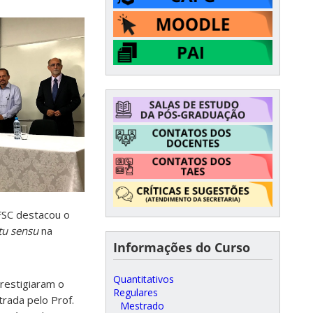
UFSC destacou o
ctu sensu
na
Informações do Curso
Quantitativos
restigiaram o
Regulares
trada pelo Prof.
Mestrado