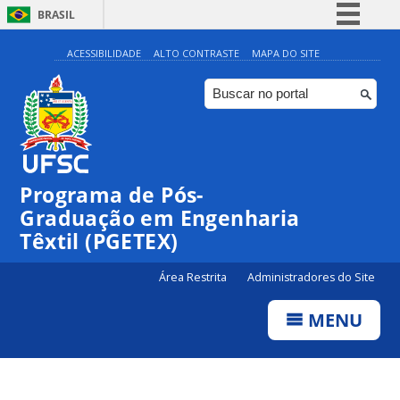
BRASIL
Simplifique!
ACESSIBILIDADE
ALTO CONTRASTE
MAPA DO SITE
Comunica BR
Participe
Acesso à informação
Legislação
Programa de Pós-
Canais
Graduação em Engenharia
Têxtil (PGETEX)
Área Restrita
Administradores do Site
MENU