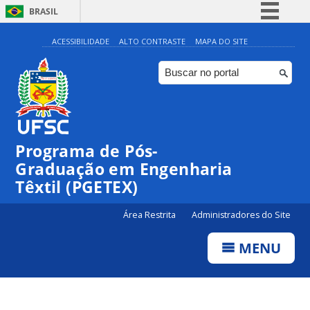
BRASIL
Simplifique!
ACESSIBILIDADE
ALTO CONTRASTE
MAPA DO SITE
Comunica BR
Participe
Acesso à informação
Legislação
Programa de Pós-
Canais
Graduação em Engenharia
Têxtil (PGETEX)
Área Restrita
Administradores do Site
MENU