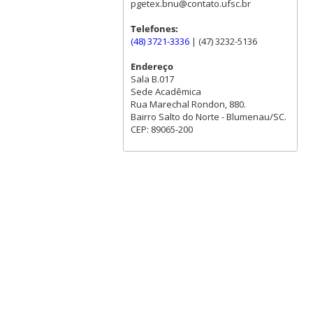
pgetex.bnu@contato.ufsc.br
Telefones:
(48) 3721-3336
| (47) 3232-5136
Endereço
Sala B.017
Sede Acadêmica
Rua Marechal Rondon, 880.
Bairro Salto do Norte - Blumenau/SC.
CEP: 89065-200