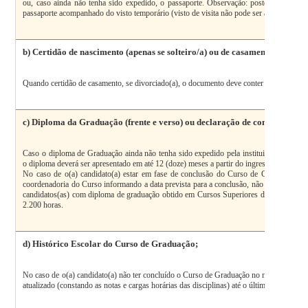
ou, caso ainda não tenha sido expedido, o passaporte. Observação: posteriormente, 
passaporte acompanhado do visto temporário (visto de visita não pode ser aceito).
b) Certidão de nascimento (apenas se solteiro/a) ou de casamento;
Quando certidão de casamento, se divorciado(a), o documento deve conter a averbação d
c) Diploma da Graduação (frente e verso) ou declaração de conclusão d
Caso o diploma de Graduação ainda não tenha sido expedido pela instituição de origem,
o diploma deverá ser apresentado em até 12 (doze) meses a partir do ingresso no progr
No caso de o(a) candidato(a) estar em fase de conclusão do Curso de Graduação, de
coordenadoria do Curso informando a data prevista para a conclusão, não sendo poster
candidatos(as) com diploma de graduação obtido em Cursos Superiores de Tecnologia co
2.200 horas.
d)
Histórico Escolar do Curso de Graduação;
No caso de o(a) candidato(a) não ter concluído o Curso de Graduação no momento da ins
atualizado (constando as notas e cargas horárias das disciplinas) até o último semestre 