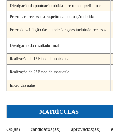
Divulgação da pontuação obtida – resultado preliminar
Até 03
Prazo para recursos a respeito da pontuação obtida
Até 05
De 23/0
Prazo de validação das autodeclarações incluindo recursos
18/0
Até 18
Divulgação do resultado final
19/0
Realização da 1ª Etapa da matrícula
De 19 a 
De 2
Realização da 2ª Etapa da matrícula
13/0
Início das aulas
A partir d
MATRÍCULAS
Os(as) candidatos(as) aprovados(as) e