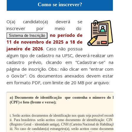
Como se inscrever?
O(a) candidato(a) deverá se
inscrever por meio do
no período de
Sistema de Inscrição
11 de novembro de 2025 a 18 de
janeiro de 2026
. Caso não possua
algum tipo de cadastro na UFSC, deverá realizar um
cadastro prévio, clicando em “
Cadastrar-se
” na
página de
inscrição
. Obs.: não clicar em “entrar com
o Gov.br”.
Os documentos anexados devem estar
em
formato PDF, com limite de 20 MB por arquivo:
a) Documento de identificação que contenha o número do Registro Ge
(CPF) e foto (frente e verso);
i. Serão aceitos documentos de identificação nos quais seja possível reconhecer o(a) can
ii. Para brasileiros serão aceitos como documento de identificação: CIN (Carteira d
(Registro Geral – identidade antiga), CNH (Carteira Nacional de Habilitação) e Carteira 
iii. No caso de candidato(a) estrangeiro(a), serão aceitos como documento de identi