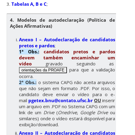
3.
Tabelas A, B e C
;
4. Modelos de autodeclaração (Política de
Ações Afirmativas)
Anexo I – Autodeclaração de candidatos
pretos e pardos
;
1ª Obs.:
candidatos pretos e pardos
devem também encaminhar um
vídeo
gravado seguindo as
para que a validação
orientações da PROAFE
ocorra.
2ª Obs.:
o sistema CAPG não aceita arquivos
que não sejam em formato .PDF. Por isso, o
candidato deve enviar o vídeo para o e-
mail
pgetex.bnu@contato.ufsc.br
OU
inserir
um arquivo em .PDF no Sistema CAPG com um
link de um
Drive
(
Onedrive
,
Google Drive
ou
similares) onde o vídeo estará disponível para
exibição/download.
Anexo II – Autodeclaração de candidatos