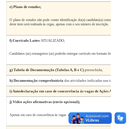
e)
Plano de estudos;
O plano de estudos não pode conter identificação do(a) candidato(a) como nome ou qu
deste item será realizada às cegas, apenas com o seu número de inscrição.
f)
Currículo Lattes
ATUALIZADO;
Candidatos (as) estrangeiros (as) poderão entregar currículo em formato livre.
g)
Tabela de Documentação
(Tabelas A, B e C)
preenchida;
h)
Documentação comprobatória
das atividades indicadas nas tabelas A, B 
i) A
utodeclaração em caso de concorrência às vagas de Ações Afirmativas
j)
Vídeo ações afirmativas
(envio opcional);
Apenas em caso de concorrência às vagas
reservadas para Pretos ou Pardos, gravado seguindo