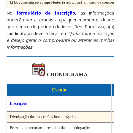
k) Documentação comprobatória adicional
em caso de concorrência às vag
No
formulário de inscrição
, as informações
poderão ser alteradas a qualquer momento, desde
que dentro do período de inscrições. Para isso, o(a)
candidato(a) deverá clicar em “
Já fiz minha inscrição
e desejo gerar o comprovante ou alterar as minhas
informações
”.
CRONOGRAMA
Evento
Per
De 11/1
Inscrições
18/0
Divulgação das inscrições homologadas
23/0
Prazo para recursos a respeito das homologações
Até 27