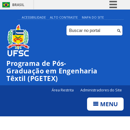
BRASIL
Simplifique!
ACESSIBILIDADE
ALTO CONTRASTE
MAPA DO SITE
Comunica BR
Participe
Acesso à informação
Legislação
Programa de Pós-
Canais
Graduação em Engenharia
Têxtil (PGETEX)
Área Restrita
Administradores do Site
MENU