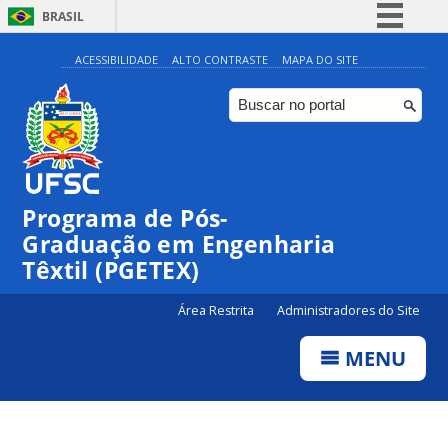
BRASIL
Simplifique!
ACESSIBILIDADE
ALTO CONTRASTE
MAPA DO SITE
Comunica BR
Participe
Acesso à informação
Legislação
Programa de Pós-
Canais
Graduação em Engenharia
Têxtil (PGETEX)
Área Restrita
Administradores do Site
MENU