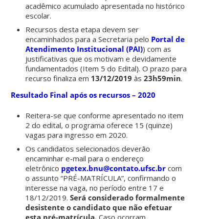
acadêmico acumulado apresentada no histórico
escolar.
Recursos desta etapa devem ser
encaminhados para a Secretaria pelo
Portal de
Atendimento Institucional (PAI)
) com as
justificativas que os motivam e devidamente
fundamentados (Item 5 do Edital). O prazo para
recurso finaliza em
13/12/2019
às
23h59min
.
Resultado Final após os recursos – 2020
Reitera-se que conforme apresentado no item
2 do edital, o programa oferece 15 (quinze)
vagas para ingresso em 2020.
Os candidatos selecionados deverão
encaminhar e-mail para o endereço
eletrônico
pgetex.bnu@contato.ufsc.br
com
o assunto “PRÉ-MATRÍCULA”, confirmando o
interesse na vaga, no período entre 17 e
18/12/2019.
Será considerado formalmente
desistente o candidato que não efetuar
esta pré-matrícula.
Caso ocorram