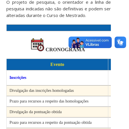
O projeto de pesquisa, o orientador e a linha de
pesquisa indicadas não são definitivas e podem ser
alteradas durante o Curso de Mestrado.
CRONOGRAMA
Evento
Per
De 1
Inscrições
28
/0
Divulgação das inscrições homologadas
08/0
Prazo para recursos a respeito das homologações
De 11 a 
Divulgação da pontuação obtida
Até 15
Prazo para recursos a respeito da pontuação obtida
Até 20