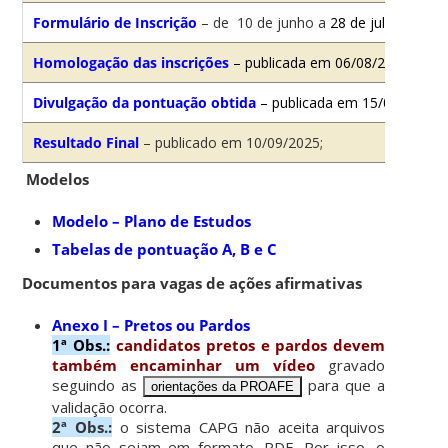
Formulário de Inscrição
– de 10 de junho a
28 de julho de 20
Homologação das inscrições
– publicada em 06/08/2025;
Divulgação da pontuação obtida
– publicada em 15/08/2025;
Resultado Final
– publicado em 10/09/2025;
Modelos
Modelo – Plano de Estudos
Tabelas de pontuação A, B e C
Documentos para vagas de ações afirmativas
Anexo I – Pretos ou Pardos
1ª Obs.:
candidatos pretos e pardos devem
também encaminhar um vídeo
gravado
seguindo as
para que a
orientações da PROAFE
validação ocorra.
2ª Obs.:
o sistema CAPG não aceita arquivos
que não sejam em formato .PDF. Por isso, o