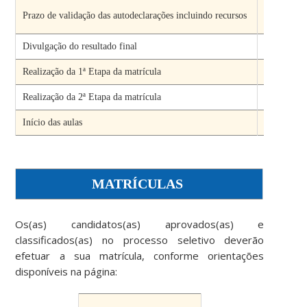
De 0
Prazo de validação das autodeclarações incluindo recursos
09/0
Divulgação do resultado final
Até 10
Realização da 1ª Etapa da matrícula
De 11 a 
Realização da 2ª Etapa da matrícula
De 16 a 
Início das aulas
A partir d
MATRÍCULAS
Os(as) candidatos(as) aprovados(as) e
classificados(as) no processo seletivo deverão
efetuar a sua matrícula, conforme orientações
disponíveis na página: