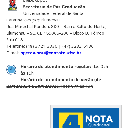
Secretaria de Pós-Graduação
Universidade Federal de Santa
Catarina/
campus
Blumenau
Rua Marechal Rondon, 880 – Bairro Salto do Norte,
Blumenau – SC, CEP 89065-200 – Bloco B, Térreo,
Sala 018
Telefone: (48) 3721-3336 | (47) 3232-5136
E-mail:
pgetex.bnu@contato.ufsc.br
Horário de atendimento regular:
das 07h
às 19h
Horário de atendimento de verão (de
23/12/2024 a 28/02/2025):
das 07h às 13h