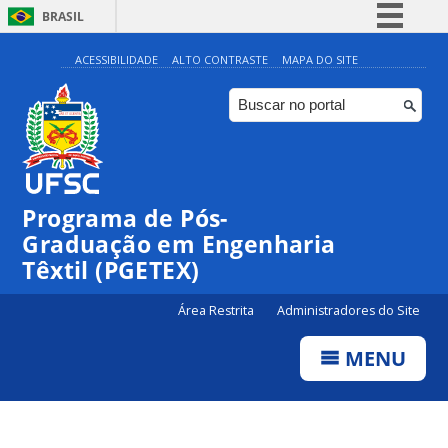
BRASIL
Simplifique!
ACESSIBILIDADE
ALTO CONTRASTE
MAPA DO SITE
Comunica BR
Participe
Acesso à informação
Legislação
Programa de Pós-
Canais
Graduação em Engenharia
Têxtil (PGETEX)
Área Restrita
Administradores do Site
MENU