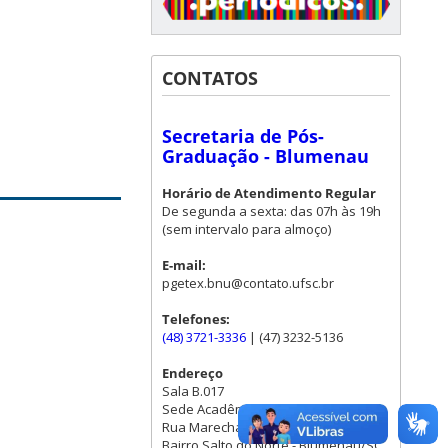
CONTATOS
Secretaria de Pós-
Graduação - Blumenau
Horário de Atendimento Regular
De segunda a sexta: das 07h às 19h
(sem intervalo para almoço)
E-mail:
pgetex.bnu@contato.ufsc.br
Telefones:
(48) 3721-3336
| (47) 3232-5136
Endereço
Sala B.017
Sede Acadêmica
Rua Marechal Rondon, 880.
Bairro Salto do Norte - Blumenau/SC.