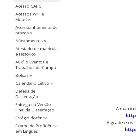
Acesso CAPG
Acessos WIFI e
Moodle
Acompanhamento de
prazos »
Afastamentos »
Atestado de matrícula
e Histórico
Auxílio Eventos e
Trabalhos de Campo
Bolsas »
Calendário Letivo »
Defesa de
Dissertação
Entrega da Versão
A matrícu
Final da Dissertação
http
Estágio docência
A grade e os r
Exame de Proficiência
http
em Línguas