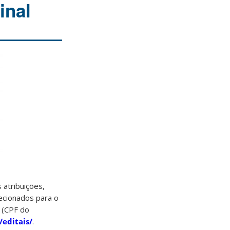
inal
atribuições,
lecionados para o
 (CPF do
/editais/
.