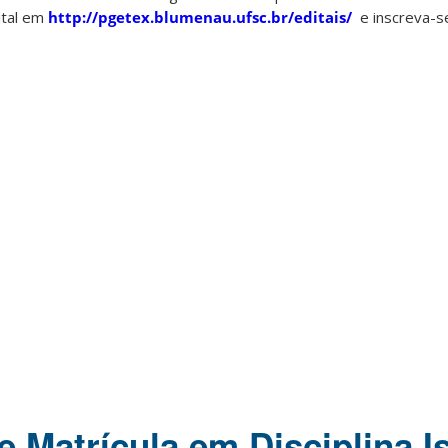
ital em
http://pgetex.blumenau.ufsc.br/editais/
e inscreva-s
e Matrícula em Disciplina I