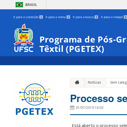
BRASIL
Ir para o conteúdo
1
Ir para o menu
2
Ir para a busca
3
Ir para o rodapé
4
Programa de Pós-G
Têxtil (PGETEX)
Notícias
Sem categ
Processo se
01/07/2019 16:03
Está aberto o processo sele