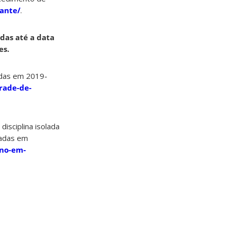
sante/
.
das até a data
es.
idas em 2019-
rade-de-
isciplina isolada
tadas em
uno-em-