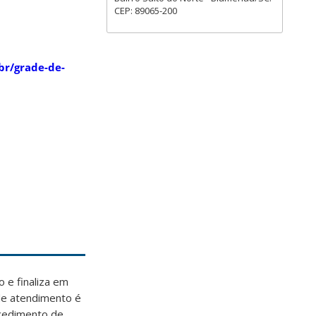
CEP: 89065-200
br/grade-de-
 e finaliza em
 de atendimento é
ocedimento de