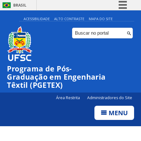
BRASIL
Simplifique!
ACESSIBILIDADE
ALTO CONTRASTE
MAPA DO SITE
Comunica BR
Participe
Acesso à informação
Legislação
Programa de Pós-
Canais
Graduação em Engenharia
Têxtil (PGETEX)
Área Restrita
Administradores do Site
MENU