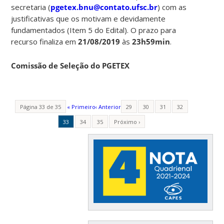
secretaria (
pgetex.bnu@contato.ufsc.br
) com as
justificativas que os motivam e devidamente
fundamentados (Item 5 do Edital). O prazo para
recurso finaliza em
21/08/2019
às
23h59min
.
Comissão de Seleção do PGETEX
Página 33 de 35
« Primeiro
‹ Anterior
29
30
31
32
33
34
35
Próximo ›