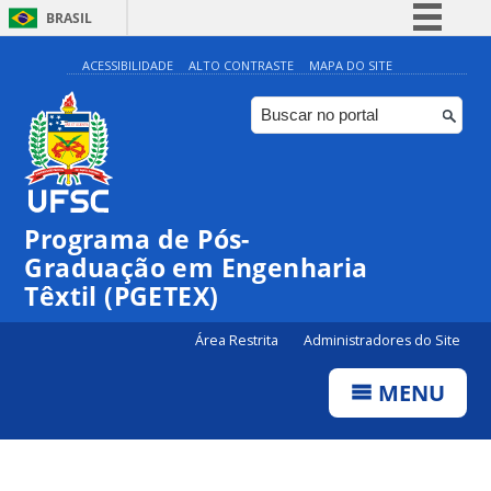
BRASIL
Simplifique!
ACESSIBILIDADE
ALTO CONTRASTE
MAPA DO SITE
Comunica BR
Participe
Acesso à informação
Legislação
Programa de Pós-
Canais
Graduação em Engenharia
Têxtil (PGETEX)
Área Restrita
Administradores do Site
MENU