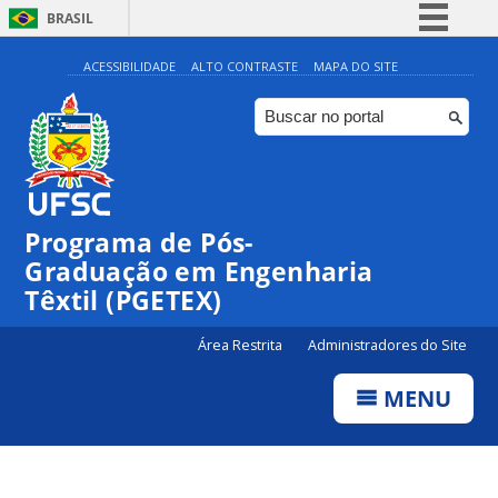
BRASIL
Simplifique!
ACESSIBILIDADE
ALTO CONTRASTE
MAPA DO SITE
Comunica BR
Participe
Acesso à informação
Legislação
Programa de Pós-
Canais
Graduação em Engenharia
Têxtil (PGETEX)
Área Restrita
Administradores do Site
MENU