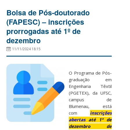
Bolsa de Pós-doutorado
(FAPESC) – inscrições
prorrogadas até 1º de
dezembro
11/11/2024 18:15
O Programa de Pós-
graduação em
Engenharia Têxtil
(PGETEX), da UFSC,
campus de
Blumenau, está
com
inscrições
abertas
até 1º de
dezembro de