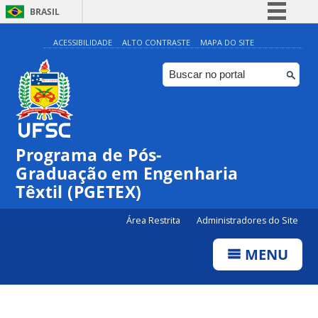
BRASIL
Simplifique!
ACESSIBILIDADE
ALTO CONTRASTE
MAPA DO SITE
Comunica BR
Participe
Acesso à informação
Legislação
Programa de Pós-
Canais
Graduação em Engenharia
Têxtil (PGETEX)
Área Restrita
Administradores do Site
MENU