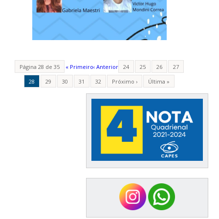
Página 28 de 35
« Primeiro
‹ Anterior
24
25
26
27
28
29
30
31
32
Próximo ›
Última »