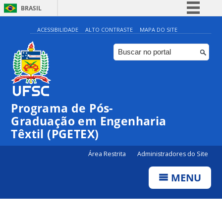
BRASIL
Simplifique!
ACESSIBILIDADE
ALTO CONTRASTE
MAPA DO SITE
Comunica BR
Participe
Acesso à informação
Legislação
Programa de Pós-
Canais
Graduação em Engenharia
Têxtil (PGETEX)
Área Restrita
Administradores do Site
MENU