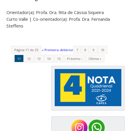
Orientador(a): Profa. Dra. Rita de Cássia Siqueira
Curto Valle | Co-orientador(a): Profa. Dra. Fernanda
Steffens
Página 11 de 35
« Primeiro
‹ Anterior
7
8
9
10
11
12
13
14
15
Próximo ›
Última »