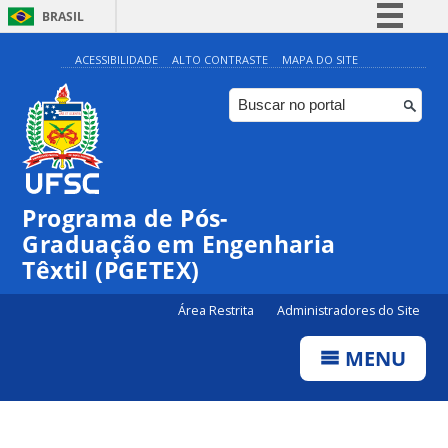
BRASIL
Simplifique!
ACESSIBILIDADE
ALTO CONTRASTE
MAPA DO SITE
Comunica BR
Participe
Acesso à informação
Legislação
Programa de Pós-
Canais
Graduação em Engenharia
Têxtil (PGETEX)
Área Restrita
Administradores do Site
MENU