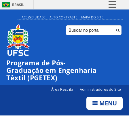
BRASIL
Simplifique!
ACESSIBILIDADE
ALTO CONTRASTE
MAPA DO SITE
Comunica BR
Participe
Acesso à informação
Legislação
Programa de Pós-
Canais
Graduação em Engenharia
Têxtil (PGETEX)
Área Restrita
Administradores do Site
MENU