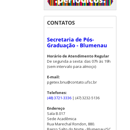
CONTATOS
Secretaria de Pós-
Graduação - Blumenau
Horário de Atendimento Regular
De segunda a sexta: das 07h às 19h
(sem intervalo para almoço)
E-mail:
pgetex.bnu@contato.ufsc.br
Telefones:
(48) 3721-3336
| (47) 3232-5136
Endereço
Sala B.017
Sede Acadêmica
Rua Marechal Rondon, 880.
Bairro Salto do Norte - Blumenau/SC.