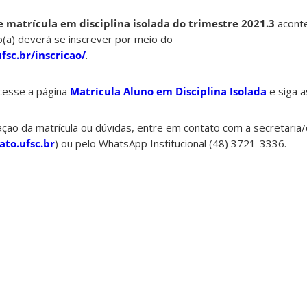
e matrícula
em disciplina isolada do trimestre 2021.3
aconte
to(a) deverá se inscrever por meio do
fsc.br/inscricao/
.
acesse a página
Matrícula Aluno em Disciplina Isolada
e siga a
ação da matrícula ou dúvidas, entre em contato com a secretari
to.ufsc.br
) ou pelo WhatsApp Institucional (48) 3721-3336.