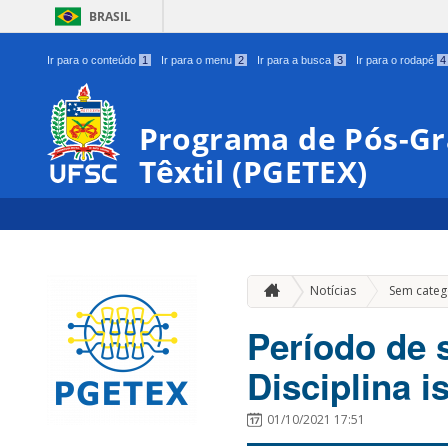
BRASIL
Ir para o conteúdo
1
Ir para o menu
2
Ir para a busca
3
Ir para o rodapé
4
Programa de Pós-G
Têxtil (PGETEX)
Notícias
Sem categ
Período de s
Disciplina i
01/10/2021 17:51