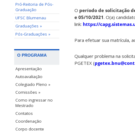
Pró-Reitoria de Pós-
Graduação
O
período de solicitação d
e 05/10/2021
. O(a) candida
UFSC Blumenau
link:
https://capg.sistemas.u
Graduações »
Pós-Graduações »
Para efetuar sua matrícula, 
O PROGRAMA
Qualquer problema na solicit
PGETEX (
pgetex.bnu@conta
Apresentação
Autoavaliação
Colegiado Pleno »
Comissões »
Como ingressar no
Mestrado
Contatos
Coordenação
Corpo docente