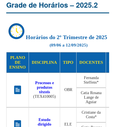
Grade de Horários – 2025.2
Horários do 2º Trimestre de 2025
(09/06 a 12/09/2025)
PLANO
DE
DISCIPLINA
TIPO
DOCENTES
CRÉD.
ENSINO
Fernanda
Steffens*
Processos e
produtos
OBR
03
têxteis
Catia Rosana
(TEX410005)
Lange de
Aguiar
Cristiane da
Costa*
Estudo
dirigido
ELE
03