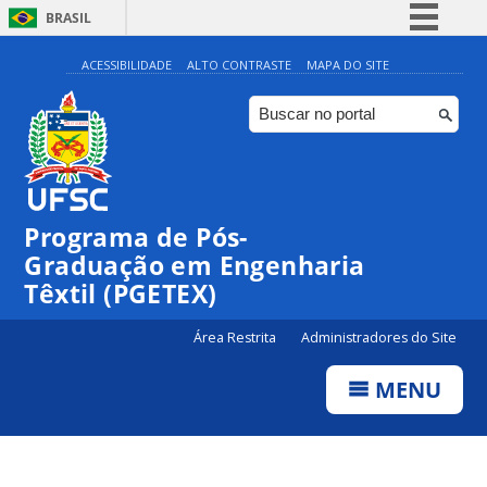
BRASIL
Simplifique!
ACESSIBILIDADE
ALTO CONTRASTE
MAPA DO SITE
Comunica BR
Participe
Acesso à informação
Legislação
Programa de Pós-
Canais
Graduação em Engenharia
Têxtil (PGETEX)
Área Restrita
Administradores do Site
MENU