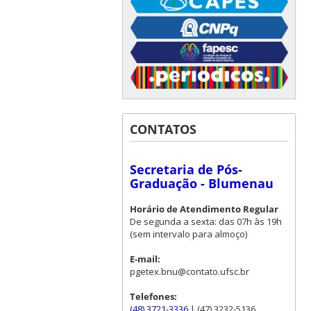
CONTATOS
Secretaria de Pós-
Graduação - Blumenau
Horário de Atendimento Regular
De segunda a sexta: das 07h às 19h
(sem intervalo para almoço)
E-mail:
pgetex.bnu@contato.ufsc.br
Telefones:
(48) 3721-3336
| (47) 3232-5136