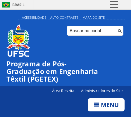
BRASIL
Simplifique!
ACESSIBILIDADE
ALTO CONTRASTE
MAPA DO SITE
Comunica BR
Participe
Acesso à informação
Legislação
Programa de Pós-
Canais
Graduação em Engenharia
Têxtil (PGETEX)
Área Restrita
Administradores do Site
MENU