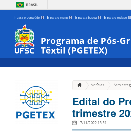
BRASIL
Ir para o conteúdo
1
Ir para o menu
2
Ir para a busca
3
Ir para o rodapé
4
Programa de Pós-G
Têxtil (PGETEX)
Notícias
Sem categ
Edital do P
trimestre 20
17/11/2022 13:51