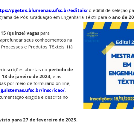
tps://pgetex.blumenau.ufsc.br/editais/
o edital de seleção p
rama de Pós-Graduação em Engenharia Têxtil para o
ano de 2
s
15 (quinze) vagas
para
aprofundar seus conhecimentos na
 Processos e Produtos Têxteis. Há
.
m inscrições abertas no
período de
18 de janeiro de 2023
, e as
das por meio de formulário on-line,
g.sistemas.ufsc.br/inscricao/
,
umentação exigida e descrita no
visto para 27 de fevereiro de 2023.