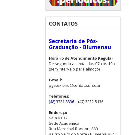
CONTATOS
Secretaria de Pós-
Graduação - Blumenau
Horário de Atendimento Regular
De segunda a sexta: das 07h às 19h
(sem intervalo para almoço)
E-mail:
pgetex.bnu@contato.ufsc.br
Telefones:
(48) 3721-3336
| (47) 3232-5136
Endereço
Sala B.017
Sede Acadêmica
Rua Marechal Rondon, 880.
Bairro Salto do Norte - Blumenau/SC.